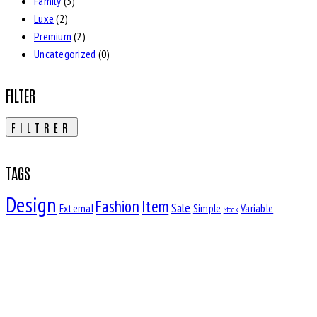
Family
(3)
Luxe
(2)
Premium
(2)
Uncategorized
(0)
FILTER
FILTRER
TAGS
Design
Fashion
Item
Sale
External
Simple
Variable
Stock