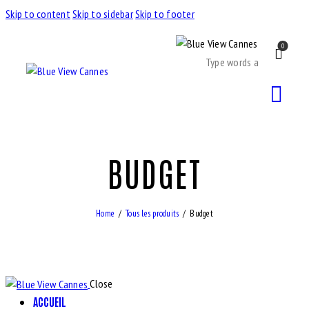
Skip to content
Skip to sidebar
Skip to footer
0
BUDGET
Home
Tous les produits
Budget
Close
ACCUEIL