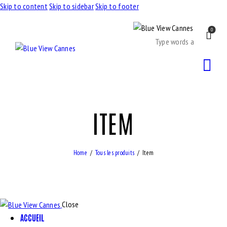
Skip to content
Skip to sidebar
Skip to footer
0
ITEM
Home
Tous les produits
Item
Close
ACCUEIL