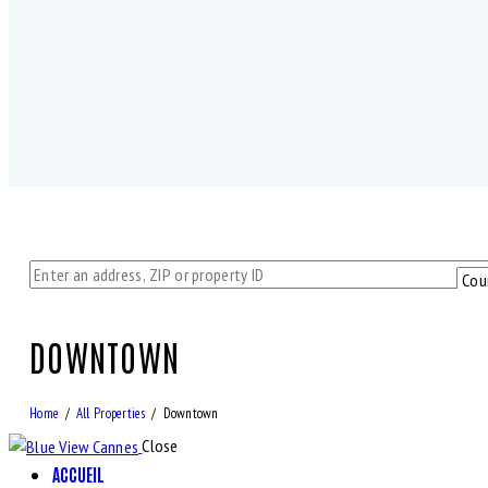
Bedrooms
Bathrooms
DOWNTOWN
1
5
1
Air Conditioning (9)
Barbeque (1
Home
All Properties
Downtown
Laundry (7)
Lawn (5)
Close
Refrigerator (4)
Sauna (7)
ACCUEIL