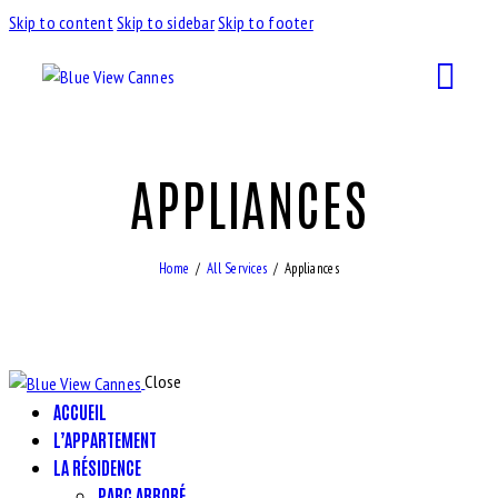
Skip to content
Skip to sidebar
Skip to footer
APPLIANCES
Home
All Services
Appliances
Close
ACCUEIL
L’APPARTEMENT
LA RÉSIDENCE
PARC ARBORÉ