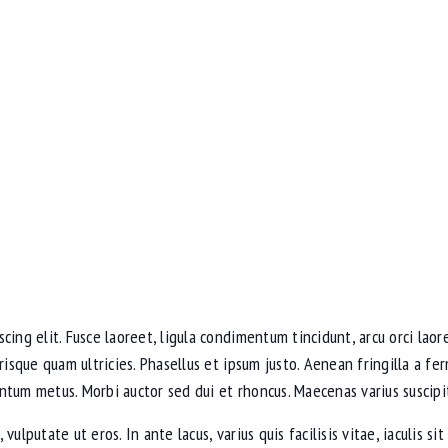
cing elit. Fusce laoreet, ligula condimentum tincidunt, arcu orci laore
erisque quam ultricies. Phasellus et ipsum justo. Aenean fringilla a 
ntum metus. Morbi auctor sed dui et rhoncus. Maecenas varius suscipit
ulputate ut eros. In ante lacus, varius quis facilisis vitae, iaculis s