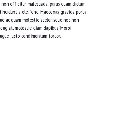
io non efficitur malesuada, purus quam dictum
 tincidunt a eleifend. Maecenas gravida porta
eque ac quam molestie scelerisque nec non
feugiat, molestie diam dapibus. Morbi
s augue justo condimentum tortor.