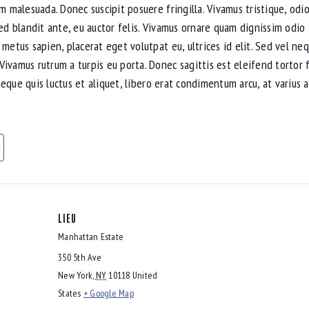
am malesuada. Donec suscipit posuere fringilla. Vivamus tristique, od
sed blandit ante, eu auctor felis. Vivamus ornare quam dignissim odio
 metus sapien, placerat eget volutpat eu, ultrices id elit. Sed vel n
Vivamus rutrum a turpis eu porta. Donec sagittis est eleifend tortor 
, neque quis luctus et aliquet, libero erat condimentum arcu, at variu
LIEU
Manhattan Estate
350 5th Ave
New York
,
NY
10118
United
States
+ Google Map