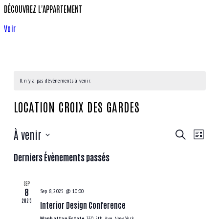
DÉCOUVREZ L'APPARTEMENT
Voir
Il n’y a pas d’évènements à venir.
LOCATION CROIX DES GARDES
RECHE
NAV
À venir
Recherche
Liste
DE
Sélectionnez
ET
Derniers Évènements passés
une
VUE
NAVIG
date.
ÉVÈ
SEP
8
DE
Sep 8, 2025 @ 10:00
2025
Interior Design Conference
Manhattan Estate
350 5th Ave, New York