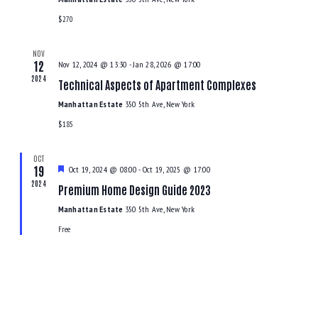
VUES
ÉVÈNE
$270
NOV
12
Nov 12, 2024 @ 13:30
-
Jan 28, 2026 @ 17:00
2024
Technical Aspects of Apartment Complexes
Manhattan Estate
350 5th Ave, New York
$185
OCT
19
Mis
Oct 19, 2024 @ 08:00
-
Oct 19, 2025 @ 17:00
en
2024
Premium Home Design Guide 2023
avant
Manhattan Estate
350 5th Ave, New York
Free